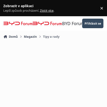
Přejít na obsah
Zobrazit v aplikaci
×
Za
Lepší způsob procházení.
Zjistit více
.
BYD Forum
Přihlásit se
Domů
Magazín
Tipy a rady