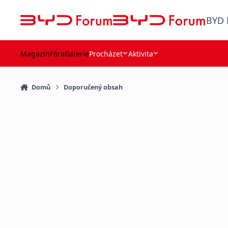
Přejít na obsah
BYD 
Magazín
Fóra
Galerie
Procházet
Aktivita
Domů
Doporučený obsah