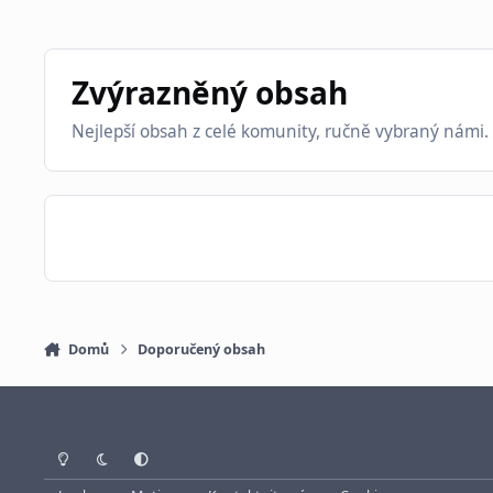
Zvýrazněný obsah
Nejlepší obsah z celé komunity, ručně vybraný námi.
Domů
Doporučený obsah
Světlý režim
Tmavý režim
Systémové nastavení