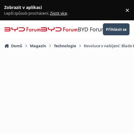
Přejít na obsah
Zobrazit v aplikaci
×
Za
Lepší způsob procházení.
Zjistit více
.
BYD Forum
Přihlásit se
Domů
Magazín
Technologie
Revoluce v nabíjení: Blade