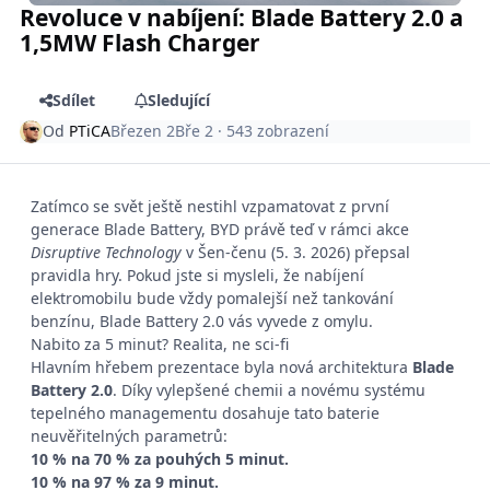
Revoluce v nabíjení: Blade Battery 2.0 a
1,5MW Flash Charger
Sdílet
Sledující
Od
PTiCA
Březen 2
Bře 2
· 543 zobrazení
Zatímco se svět ještě nestihl vzpamatovat z první
generace Blade Battery, BYD právě teď v rámci akce
Disruptive Technology
v Šen-čenu (5. 3. 2026) přepsal
pravidla hry. Pokud jste si mysleli, že nabíjení
elektromobilu bude vždy pomalejší než tankování
benzínu, Blade Battery 2.0 vás vyvede z omylu.
Nabito za 5 minut? Realita, ne sci-fi
Hlavním hřebem prezentace byla nová architektura
Blade
Battery 2.0
. Díky vylepšené chemii a novému systému
tepelného managementu dosahuje tato baterie
neuvěřitelných parametrů:
10 % na 70 % za pouhých 5 minut.
10 % na 97 % za 9 minut.