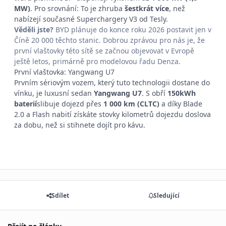
MW)
. Pro srovnání: To je zhruba
šestkrát více
, než
nabízejí současné Superchargery V3 od Tesly.
Věděli jste?
BYD plánuje do konce roku 2026 postavit jen v
Číně 20 000 těchto stanic. Dobrou zprávou pro nás je, že
první vlaštovky této sítě se začnou objevovat v Evropě
ještě letos, primárně pro modelovou řadu Denza.
První vlaštovka: Yangwang U7
Prvním sériovým vozem, který tuto technologii dostane do
vínku, je luxusní sedan
Yangwang U7
. S obří
150kWh
baterií
slibuje dojezd přes
1 000 km (CLTC)
a díky Blade
2.0 a Flash nabití získáte stovky kilometrů dojezdu doslova
za dobu, než si stihnete dojít pro kávu.
Sdílet
Sledující