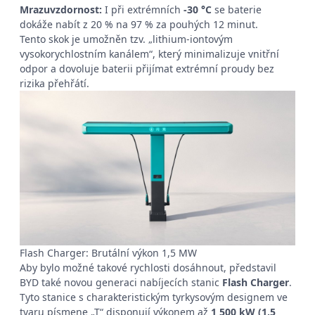
Mrazuvzdornost:
I při extrémních
-30 °C
se baterie
dokáže nabít z 20 % na 97 % za pouhých 12 minut.
Tento skok je umožněn tzv. „lithium-iontovým
vysokorychlostním kanálem“, který minimalizuje vnitřní
odpor a dovoluje baterii přijímat extrémní proudy bez
rizika přehřátí.
Flash Charger: Brutální výkon 1,5 MW
Aby bylo možné takové rychlosti dosáhnout, představil
BYD také novou generaci nabíjecích stanic
Flash Charger
.
Tyto stanice s charakteristickým tyrkysovým designem ve
tvaru písmene „T“ disponují výkonem až
1 500 kW (1,5