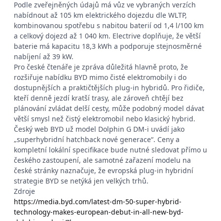
Podle zveřejněných údajů má vůz ve vybraných verzích
nabídnout až 105 km elektrického dojezdu dle WLTP,
kombinovanou spotřebu s nabitou baterií od 1,4 l/100 km
a celkový dojezd až 1 040 km. Electrive doplňuje, že větší
baterie má kapacitu 18,3 kWh a podporuje stejnosměrné
nabíjení až 39 kW.
Pro české čtenáře je zpráva důležitá hlavně proto, že
rozšiřuje nabídku BYD mimo čisté elektromobily i do
dostupnějších a praktičtějších plug-in hybridů. Pro řidiče,
kteří denně jezdí kratší trasy, ale zároveň chtějí bez
plánování zvládat delší cesty, může podobný model dávat
větší smysl než čistý elektromobil nebo klasický hybrid.
Český web BYD už model Dolphin G DM-i uvádí jako
„superhybridní hatchback nové generace“. Ceny a
kompletní lokální specifikace bude nutné sledovat přímo u
českého zastoupení, ale samotné zařazení modelu na
české stránky naznačuje, že evropská plug-in hybridní
strategie BYD se netýká jen velkých trhů.
Zdroje
https://media.byd.com/latest-dm-50-super-hybrid-
technology-makes-european-debut-in-all-new-byd-