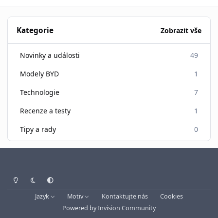
Kategorie
Zobrazit vše
Novinky a události
49
Modely BYD
1
Technologie
7
Recenze a testy
1
Tipy a rady
0
Světlý režim
Tmavý režim
Systémové nastavení
Jazyk
Motiv
Kontaktujte nás
Cookies
Powered by
Invision Community