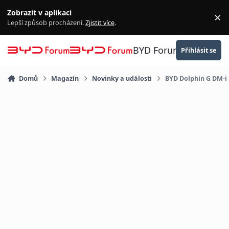
Přejít na obsah
Zobrazit v aplikaci
×
Za
Lepší způsob procházení.
Zjistit více
.
BYD Forum
Přihlásit se
Domů
Magazín
Novinky a události
BYD Dolphin G DM-i 