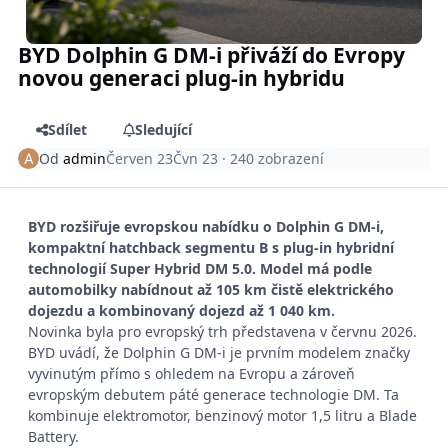
BYD Dolphin G DM-i přiváží do Evropy
novou generaci plug-in hybridu
Sdílet
Sledující
Od
admin
Červen 23
Čvn 23
· 240 zobrazení
BYD rozšiřuje evropskou nabídku o Dolphin G DM-i,
kompaktní hatchback segmentu B s plug-in hybridní
technologií Super Hybrid DM 5.0. Model má podle
automobilky nabídnout až 105 km čistě elektrického
dojezdu a kombinovaný dojezd až 1 040 km.
Novinka byla pro evropský trh představena v červnu 2026.
BYD uvádí, že Dolphin G DM-i je prvním modelem značky
vyvinutým přímo s ohledem na Evropu a zároveň
evropským debutem páté generace technologie DM. Ta
kombinuje elektromotor, benzinový motor 1,5 litru a Blade
Battery.