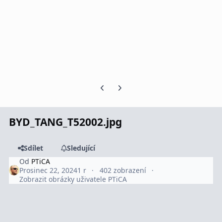
Předchozí snímek karuselu
Další snímek karuselu
BYD_TANG_T52002.jpg
Sdílet
Sledující
Od
PTiCA
Prosinec 22, 2024
1 r
402 zobrazení
Zobrazit obrázky uživatele PTiCA