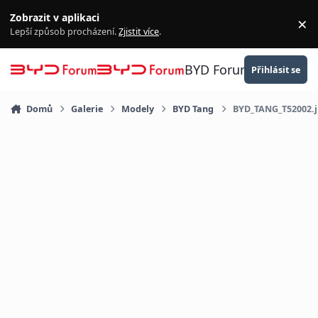
Přejít na obsah
Zobrazit v aplikaci
×
Za
Lepší způsob procházení.
Zjistit více
.
BYD Forum
Přihlásit se
Domů
Galerie
Modely
BYD Tang
BYD_TANG_T52002.