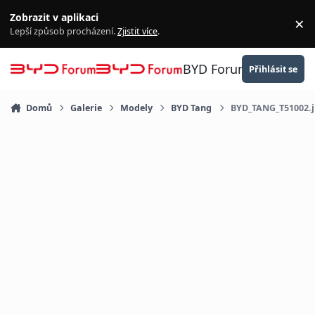
Přejít na obsah
Zobrazit v aplikaci
×
Za
Lepší způsob procházení.
Zjistit více
.
BYD Forum
Přihlásit se
Domů
Galerie
Modely
BYD Tang
BYD_TANG_T51002.