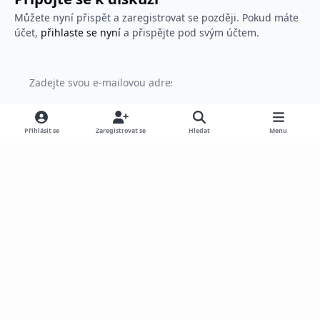
Můžete nyní přispět a zaregistrovat se později. Pokud máte
účet,
přihlaste se nyní
a přispějte pod svým účtem.
Přidat komentář...
Přihlásit se
Zaregistrovat se
Hledat
Menu
Světlý režim
Tmavý režim
Systémové nastavení
Jazyk
Motiv
Kontaktujte nás
Cookies
Powered by
Invision Community