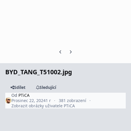
Předchozí snímek karuselu
Další snímek karuselu
BYD_TANG_T51002.jpg
Sdílet
Sledující
Od
PTiCA
Prosinec 22, 2024
1 r
381 zobrazení
Zobrazit obrázky uživatele PTiCA