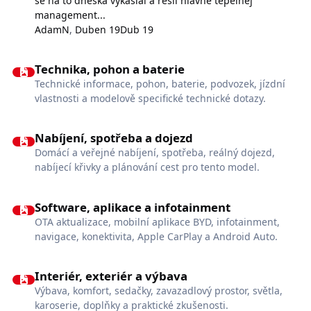
se na to dneska vykaslal a řešil hlavně tepelnej
management...
AdamN
,
Duben 19
Dub 19
Technika, pohon a baterie
Technika, pohon a baterie
Technické informace, pohon, baterie, podvozek, jízdní
vlastnosti a modelově specifické technické dotazy.
Nabíjení, spotřeba a dojezd
Nabíjení, spotřeba a dojezd
Domácí a veřejné nabíjení, spotřeba, reálný dojezd,
nabíjecí křivky a plánování cest pro tento model.
Software, aplikace a infotainment
Software, aplikace a infotainment
OTA aktualizace, mobilní aplikace BYD, infotainment,
navigace, konektivita, Apple CarPlay a Android Auto.
Interiér, exteriér a výbava
Interiér, exteriér a výbava
Výbava, komfort, sedačky, zavazadlový prostor, světla,
karoserie, doplňky a praktické zkušenosti.