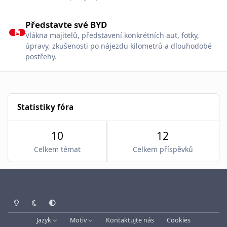
Představte své BYD
Představte své BYD
Vlákna majitelů, představení konkrétních aut, fotky,
úpravy, zkušenosti po nájezdu kilometrů a dlouhodobé
postřehy.
Statistiky fóra
10
12
Celkem témat
Celkem příspěvků
Světlý režim
Tmavý režim
Systémové nastavení
Jazyk
Motiv
Kontaktujte nás
Cookies