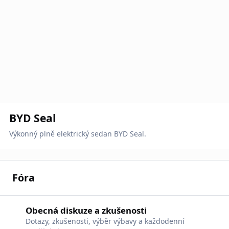
BYD Seal
Výkonný plně elektrický sedan BYD Seal.
Fóra
Obecná diskuze a zkušenosti
Obecná diskuze a zkušenosti
Dotazy, zkušenosti, výběr výbavy a každodenní