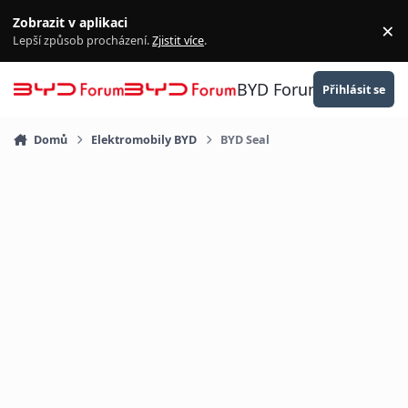
Přejít na obsah
Zobrazit v aplikaci
×
Za
Lepší způsob procházení.
Zjistit více
.
BYD Forum
Přihlásit se
Domů
Elektromobily BYD
BYD Seal