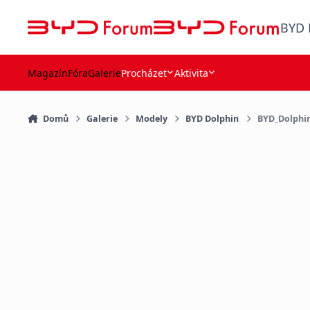
Přejít na obsah
BYD 
Magazín
Fóra
Galerie
Procházet
Aktivita
Domů
Galerie
Modely
BYD Dolphin
BYD_Dolphi