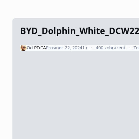
BYD_Dolphin_White_DCW22
Od
PTiCA
Prosinec 22, 2024
1 r
400 zobrazení
Zo