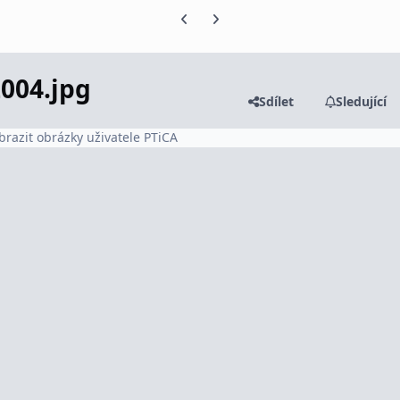
Předchozí snímek karuselu
Další snímek karuselu
004.jpg
Sdílet
Sledující
brazit obrázky uživatele PTiCA