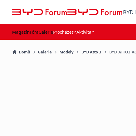
Přejít na obsah
BYD 
Magazín
Fóra
Galerie
Procházet
Aktivita
Domů
Galerie
Modely
BYD Atto 3
BYD_ATTO3_A6