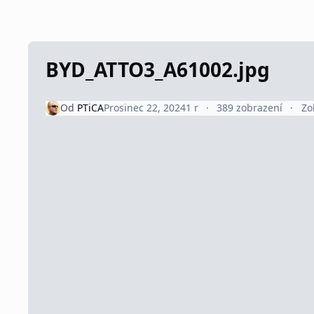
BYD_ATTO3_A61002.jpg
Od
PTiCA
Prosinec 22, 2024
1 r
389 zobrazení
Zo