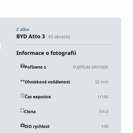
Z alba:
BYD Atto 3
· 65 obrázků
Informace o fotografii
Pořízeno s
FUJIFILM GFX100S
Ohnisková vzdálenost
32 mm
Čas expozice
1/160
Clona
f/4.0
ISO rychlost
100