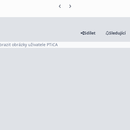
Předchozí snímek karuselu
Další snímek karuselu
Sdílet
Sledující
brazit obrázky uživatele PTiCA