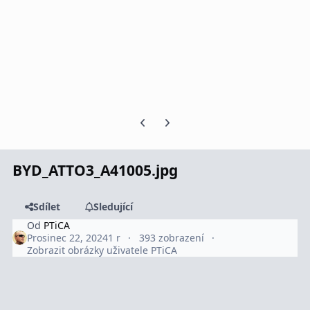
Předchozí snímek karuselu
Další snímek karuselu
BYD_ATTO3_A41005.jpg
Sdílet
Sledující
Od
PTiCA
Prosinec 22, 2024
1 r
393 zobrazení
Zobrazit obrázky uživatele PTiCA