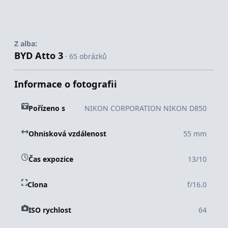
Z alba:
BYD Atto 3
· 65 obrázků
Informace o fotografii
Pořízeno s
NIKON CORPORATION NIKON D850
Ohnisková vzdálenost
55 mm
Čas expozice
13/10
Clona
f/16.0
ISO rychlost
64