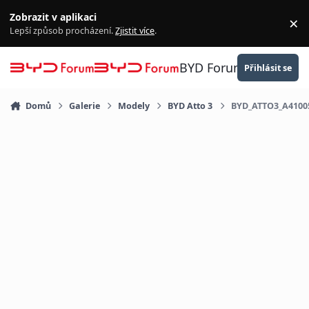
Přejít na obsah
Zobrazit v aplikaci
×
Za
Lepší způsob procházení.
Zjistit více
.
BYD Forum
Přihlásit se
Domů
Galerie
Modely
BYD Atto 3
BYD_ATTO3_A4100