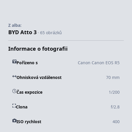
Z alba:
BYD Atto 3
· 65 obrázků
Informace o fotografii
Pořízeno s
Canon Canon EOS R5
Ohnisková vzdálenost
70 mm
Čas expozice
1/200
Clona
f/2.8
ISO rychlost
400