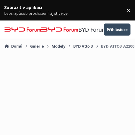
Přejít na obsah
Zobrazit v aplikaci
×
Za
Lepší způsob procházení.
Zjistit více
.
BYD Forum
Přihlásit se
Domů
Galerie
Modely
BYD Atto 3
BYD_ATTO3_A2200