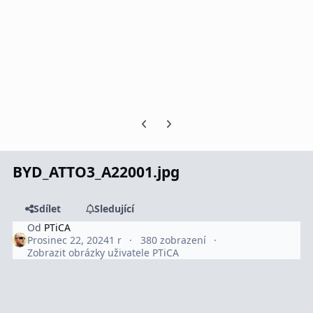
Předchozí snímek karuselu
Další snímek karuselu
BYD_ATTO3_A22001.jpg
Sdílet
Sledující
Od
PTiCA
Prosinec 22, 2024
1 r
380 zobrazení
Zobrazit obrázky uživatele PTiCA