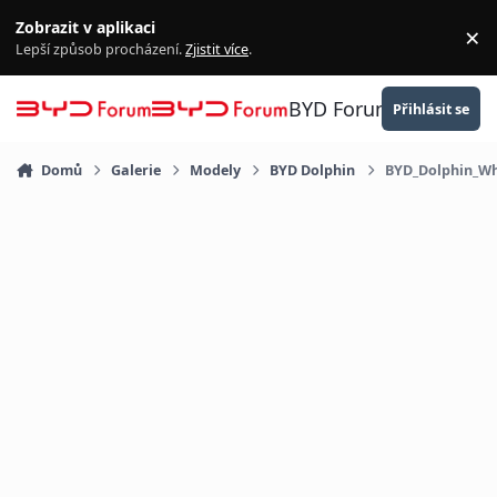
Přejít na obsah
Zobrazit v aplikaci
×
Za
Lepší způsob procházení.
Zjistit více
.
BYD Forum
Přihlásit se
Domů
Galerie
Modely
BYD Dolphin
BYD_Dolphin_Wh