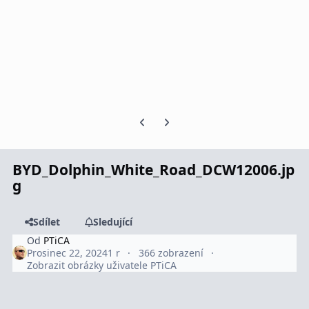
Předchozí snímek karuselu
Další snímek karuselu
BYD_Dolphin_White_Road_DCW12006.jp
g
Sdílet
Sledující
Od
PTiCA
Prosinec 22, 2024
1 r
366 zobrazení
Zobrazit obrázky uživatele PTiCA