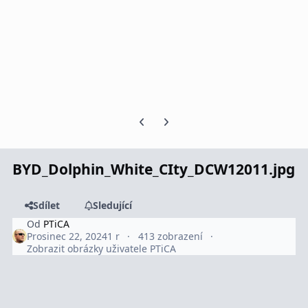
Předchozí snímek karuselu
Další snímek karuselu
BYD_Dolphin_White_CIty_DCW12011.jpg
Sdílet
Sledující
Od
PTiCA
Prosinec 22, 2024
1 r
413 zobrazení
Zobrazit obrázky uživatele PTiCA