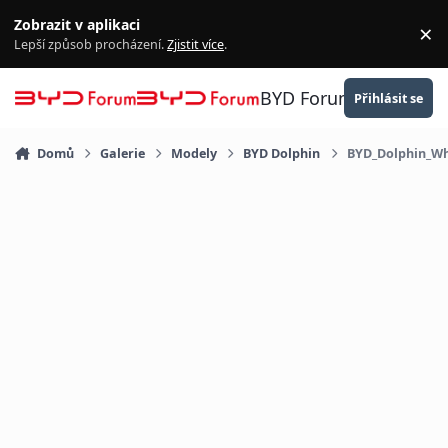
Přejít na obsah
Zobrazit v aplikaci
×
Za
Lepší způsob procházení.
Zjistit více
.
BYD Forum
Přihlásit se
Domů
Galerie
Modely
BYD Dolphin
BYD_Dolphin_Wh