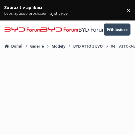
Přejít na obsah
Zobrazit v aplikaci
×
Za
Lepší způsob procházení.
Zjistit více
.
BYD Forum
Přihlásit se
Domů
Galerie
Modely
BYD ATTO 3 EVO
04、ATTO-3-E