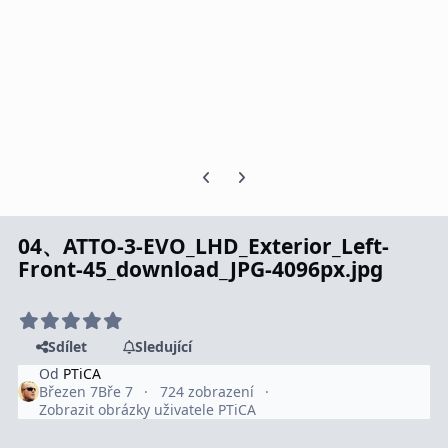
Předchozí snímek karuselu
Další snímek karuselu
04、ATTO-3-EVO_LHD_Exterior_Left-
Front-45_download_JPG-4096px.jpg
Sdílet
Sledující
Od
PTiCA
Březen 7
Bře 7
724 zobrazení
Zobrazit obrázky uživatele PTiCA