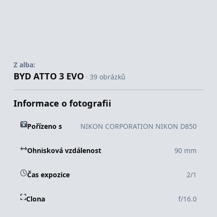
Z alba:
BYD ATTO 3 EVO
· 39 obrázků
Informace o fotografii
Pořízeno s
NIKON CORPORATION NIKON D850
Ohnisková vzdálenost
90 mm
Čas expozice
2/1
Clona
f/16.0