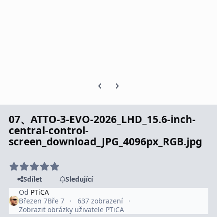
Předchozí snímek karuselu
Další snímek karuselu
07、ATTO-3-EVO-2026_LHD_15.6-inch-
central-control-
screen_download_JPG_4096px_RGB.jpg
Sdílet
Sledující
Od
PTiCA
Březen 7
Bře 7
637 zobrazení
Zobrazit obrázky uživatele PTiCA