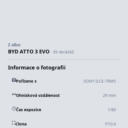
Z alba:
BYD ATTO 3 EVO
· 39 obrázků
Informace o fotografii
Pořízeno s
SONY ILCE-7RM5
Ohnisková vzdálenost
29 mm
Čas expozice
1/80
Clona
f/10.0