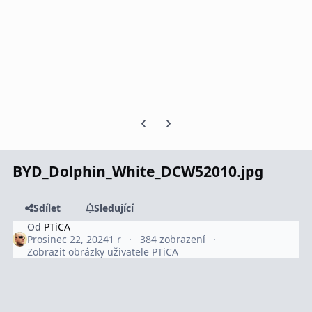
Předchozí snímek karuselu
Další snímek karuselu
BYD_Dolphin_White_DCW52010.jpg
Sdílet
Sledující
Od
PTiCA
Prosinec 22, 2024
1 r
384 zobrazení
Zobrazit obrázky uživatele PTiCA