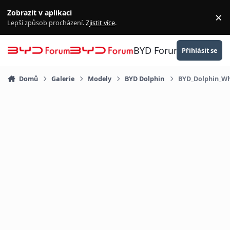
Přejít na obsah
Zobrazit v aplikaci
×
Za
Lepší způsob procházení.
Zjistit více
.
BYD Forum
Přihlásit se
Domů
Galerie
Modely
BYD Dolphin
BYD_Dolphin_Wh