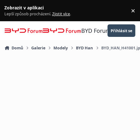
Přejít na obsah
Zobrazit v aplikaci
×
Za
Lepší způsob procházení.
Zjistit více
.
BYD Forum
Přihlásit se
Domů
Galerie
Modely
BYD Han
BYD_HAN_H41001.j