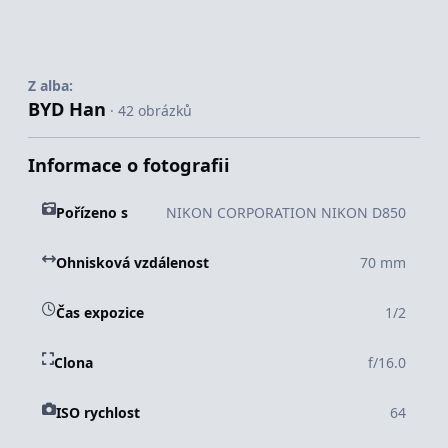
Z alba:
BYD Han
· 42 obrázků
Informace o fotografii
Pořízeno s
NIKON CORPORATION NIKON D850
Ohnisková vzdálenost
70 mm
Čas expozice
1/2
Clona
f/16.0
ISO rychlost
64