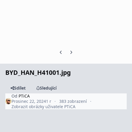
Předchozí snímek karuselu
Další snímek karuselu
BYD_HAN_H41001.jpg
Sdílet
Sledující
Od
PTiCA
Prosinec 22, 2024
1 r
383 zobrazení
Zobrazit obrázky uživatele PTiCA