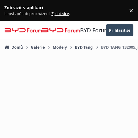
Přejít na obsah
Zobrazit v aplikaci
×
Za
Lepší způsob procházení.
Zjistit více
.
BYD Forum
Přihlásit se
Domů
Galerie
Modely
BYD Tang
BYD_TANG_T32005.