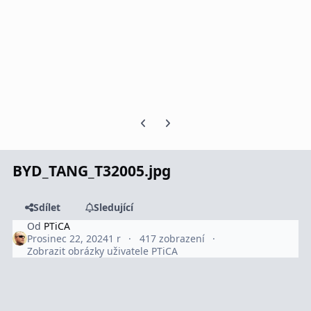
Předchozí snímek karuselu
Další snímek karuselu
BYD_TANG_T32005.jpg
Sdílet
Sledující
Od
PTiCA
Prosinec 22, 2024
1 r
417 zobrazení
Zobrazit obrázky uživatele PTiCA