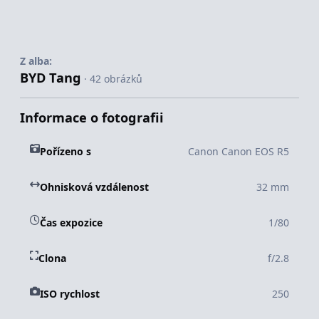
Z alba:
BYD Tang
· 42 obrázků
Informace o fotografii
Pořízeno s
Canon Canon EOS R5
Ohnisková vzdálenost
32 mm
Čas expozice
1/80
Clona
f/2.8
ISO rychlost
250