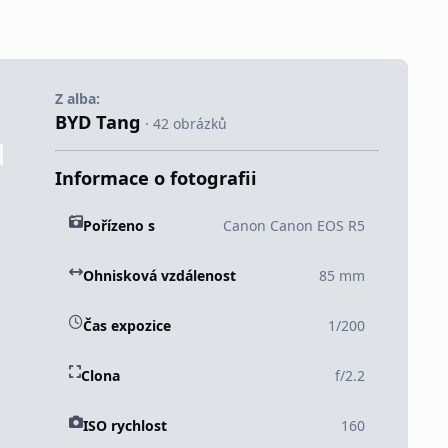
Z alba:
BYD Tang
· 42 obrázků
Informace o fotografii
Pořízeno s
Canon Canon EOS R5
Ohnisková vzdálenost
85 mm
Čas expozice
1/200
Clona
f/2.2
ISO rychlost
160