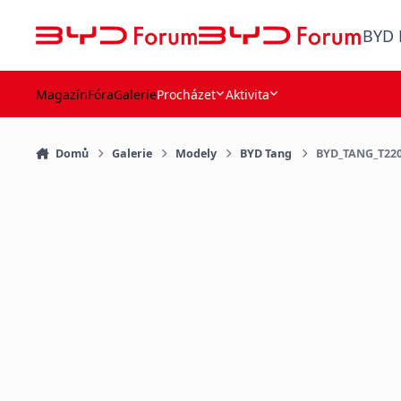
Přejít na obsah
BYD 
Magazín
Fóra
Galerie
Procházet
Aktivita
Domů
Galerie
Modely
BYD Tang
BYD_TANG_T220