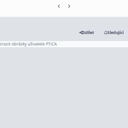
Předchozí snímek karuselu
Další snímek karuselu
Sdílet
Sledující
brazit obrázky uživatele PTiCA