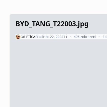
BYD_TANG_T22003.jpg
Od
PTiCA
Prosinec 22, 2024
1 r
406 zobrazení
Zo