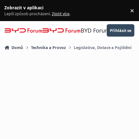
Přejít na obsah
Zobrazit v aplikaci
×
Za
Lepší způsob procházení.
Zjistit více
.
BYD Forum
Přihlásit se
Domů
Technika a Provoz
Legislativa, Dotace a Pojištění