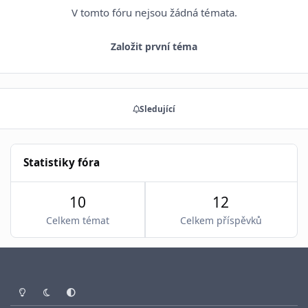
V tomto fóru nejsou žádná témata.
Založit první téma
Sledující
Statistiky fóra
10
12
Celkem témat
Celkem příspěvků
Světlý režim
Tmavý režim
Systémové nastavení