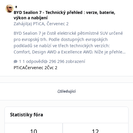
BYD Sealion 7 - Technický přehled : verze, baterie, výkon a nabíjení
BYD Sealion 7 - Technický přehled : verze, baterie,
výkon a nabíjení
Zahájil(a)
PTiCA
,
Červenec 2
BYD Sealion 7 je čistě elektrické pětimístné SUV určené
pro evropský trh. Podle dostupných evropských
podkladů se nabízí ve třech technických verzích:
Comfort, Design AWD a Excellence AWD. Níže je přehled
hlavních technických údajů bez marketingové omáčky.
1 odpověď
296 zobrazení
Přehled vozu a konstrukcePlatforma: BYD e-Platform 3.0.
PTiCA
Červenec 2
Čvc 2
Baterie: BYD Blade s chemií LFP. Konstrukce: Cell-to-
Body. Podvozek: vpředu dvojitá příčná ramena, vzadu
víceprvková náprava. BYD uvádí frekvenčně proměnné
tlumiče; verze AWD mají také systém iTAC pro
Sledující
inteligentní rozdělování točivého momentu. Rozměry a
prostorDélka / šířka / výška: 4 830 / 1 925 / 1 620 mm.
Rozvor: 2 930 mm. Rozměry jsou podle BYD stejné pro
Comfo…
Statistiky fóra
10
12