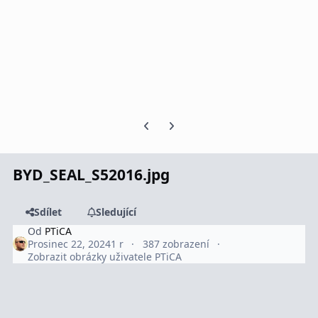
Předchozí snímek karuselu
Další snímek karuselu
BYD_SEAL_S52016.jpg
Sdílet
Sledující
Od
PTiCA
Prosinec 22, 2024
1 r
387 zobrazení
Zobrazit obrázky uživatele PTiCA