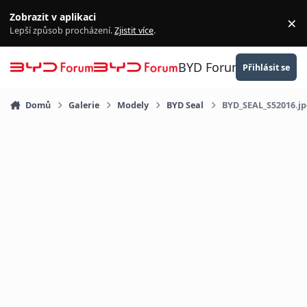
Přejít na obsah
Zobrazit v aplikaci
×
Za
Lepší způsob procházení.
Zjistit více
.
BYD Forum
Přihlásit se
Domů
Galerie
Modely
BYD Seal
BYD_SEAL_S52016.jp