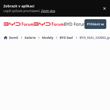
Přejít na obsah
Zobrazit v aplikaci
×
Za
Lepší způsob procházení.
Zjistit více
.
BYD Forum
Přihlásit se
Domů
Galerie
Modely
BYD Seal
BYD_SEAL_S32002.jp