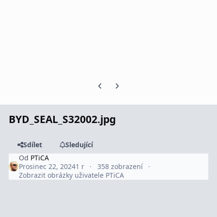
Předchozí snímek karuselu
Další snímek karuselu
BYD_SEAL_S32002.jpg
Sdílet
Sledující
Od
PTiCA
Prosinec 22, 2024
1 r
358 zobrazení
Zobrazit obrázky uživatele PTiCA