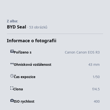
Z alba:
BYD Seal
· 53 obrázků
Informace o fotografii
Pořízeno s
Canon Canon EOS R3
Ohnisková vzdálenost
43 mm
Čas expozice
1/50
Clona
f/4.5
ISO rychlost
400