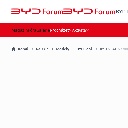
Přejít na obsah
BYD 
Magazín
Fóra
Galerie
Procházet
Aktivita
Domů
Galerie
Modely
BYD Seal
BYD_SEAL_S2200