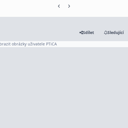
Předchozí snímek karuselu
Další snímek karuselu
Sdílet
Sledující
brazit obrázky uživatele PTiCA