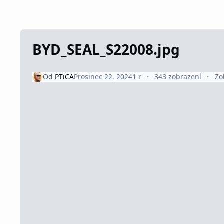
BYD_SEAL_S22008.jpg
Od
PTiCA
Prosinec 22, 2024
1 r
343 zobrazení
Zo