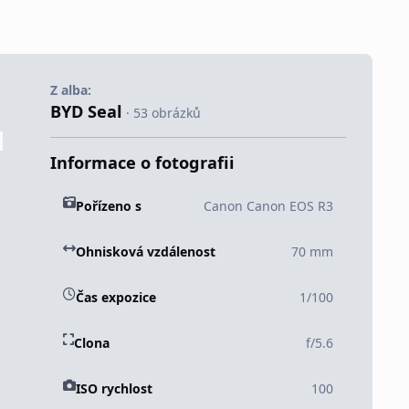
Z alba:
BYD Seal
· 53 obrázků
Informace o fotografii
Pořízeno s
Canon Canon EOS R3
Ohnisková vzdálenost
70 mm
Čas expozice
1/100
Clona
f/5.6
ISO rychlost
100