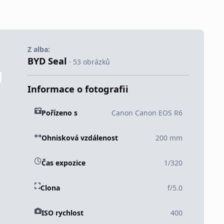
Z alba:
BYD Seal
· 53 obrázků
Informace o fotografii
Pořízeno s
Canon Canon EOS R6
Ohnisková vzdálenost
200 mm
Čas expozice
1/320
Clona
f/5.0
ISO rychlost
400