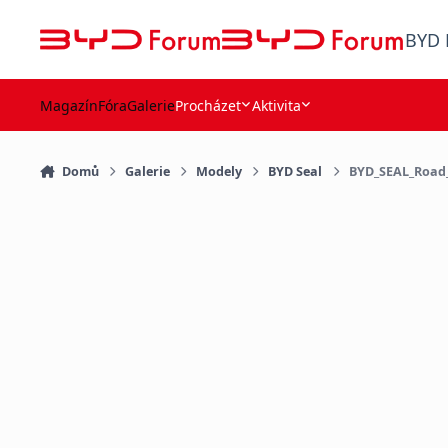
Přejít na obsah
BYD 
Magazín
Fóra
Galerie
Procházet
Aktivita
Domů
Galerie
Modely
BYD Seal
BYD_SEAL_Road_