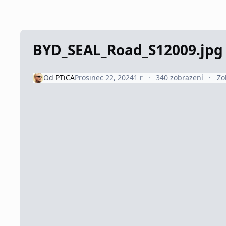
BYD_SEAL_Road_S12009.jpg
Od
PTiCA
Prosinec 22, 2024
1 r
340 zobrazení
Zo