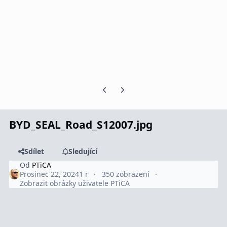
Předchozí snímek karuselu
Další snímek karuselu
BYD_SEAL_Road_S12007.jpg
Sdílet
Sledující
Od
PTiCA
Prosinec 22, 2024
1 r
350 zobrazení
Zobrazit obrázky uživatele PTiCA