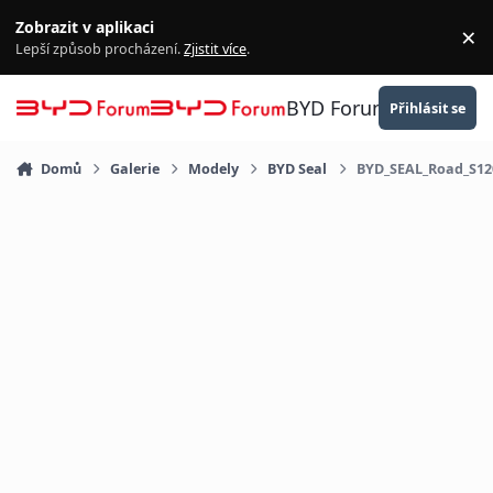
Přejít na obsah
Zobrazit v aplikaci
×
Za
Lepší způsob procházení.
Zjistit více
.
BYD Forum
Přihlásit se
Domů
Galerie
Modely
BYD Seal
BYD_SEAL_Road_S12