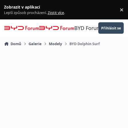
Přejít na obsah
Zobrazit v aplikaci
×
Za
Lepší způsob procházení.
Zjistit více
.
BYD Forum
Přihlásit se
Domů
Galerie
Modely
BYD Dolphin Surf