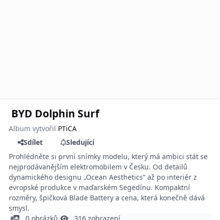
BYD Dolphin Surf
Album vytvořil
PTiCA
Sdílet
Sledující
Prohlédněte si první snímky modelu, který má ambici stát se
nejprodávanějším elektromobilem v Česku. Od detailů
dynamického designu „Ocean Aesthetics“ až po interiér z
evropské produkce v maďarském Segedínu. Kompaktní
rozměry, špičková Blade Battery a cena, která konečně dává
smysl.
0 obrázků
316 zobrazení